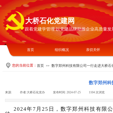
大桥石化党建网
跟着党建学管理 以党建品牌助推企业高质量发
首页
组织概况
亲切关怀
您的当前位置：
首页
数字郑州科技有限公司一行走进大桥石
>>
数字郑州科
来源:
|
作者:
大桥石化党办
|
发布时间:
2024-07-25
|
1104
次浏览
|
202
4
年
7
月
2
5
日，数字郑州科技有限