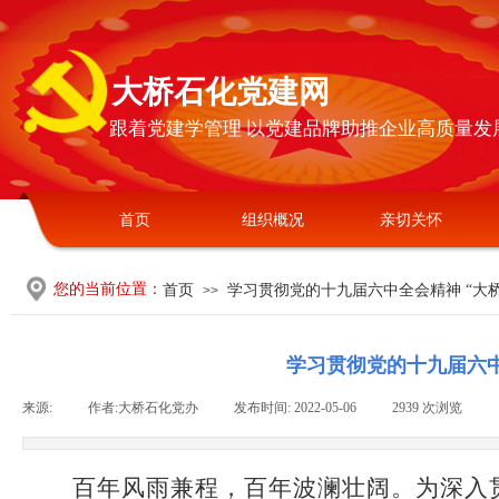
大桥石化党建网
跟着党建学管理 以党建品牌助推企业高质量发
首页
组织概况
亲切关怀
您的当前位置：
首页
学习贯彻党的十九届六中全会精神 “大
>>
学习贯彻党的十九届六中
来源:
|
作者:
大桥石化党办
|
发布时间:
2022-05-06
|
2939
次浏览
|
百年风雨兼程，百年波澜壮阔。为深入